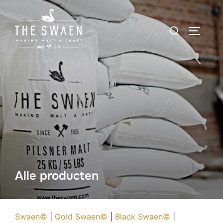
Ga
naar
Zoek
TOGGLE
de
naar:
inhoud
Alle producten
Swaen©
|
Gold Swaen©
|
Black Swaen©
|