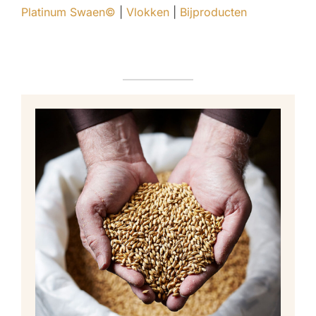
Platinum Swaen©
|
Vlokken
|
Bijproducten