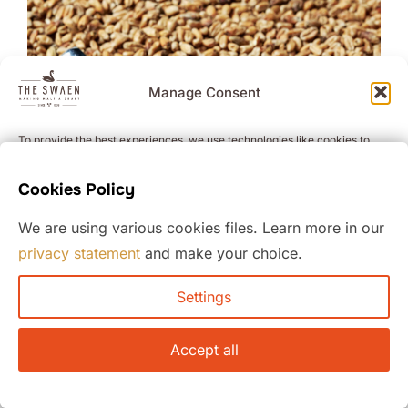
Manage Consent
To provide the best experiences, we use technologies like cookies to
store and/or access device information. Consenting to these
technologies will allow us to process data such as browsing behavior or
Cookies Policy
unique IDs on this site. Not consenting or withdrawing consent, may
adversely affect certain features and functions.
We are using various cookies files. Learn more in our
privacy statement
and make your choice.
ACCEPT
Settings
DENY
VIEW PREFERENCES
Accept all
Cookie Policy
Privacyverklaring
©
Swaen
Naked Oat