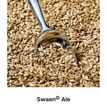
©
Swaen
Ale