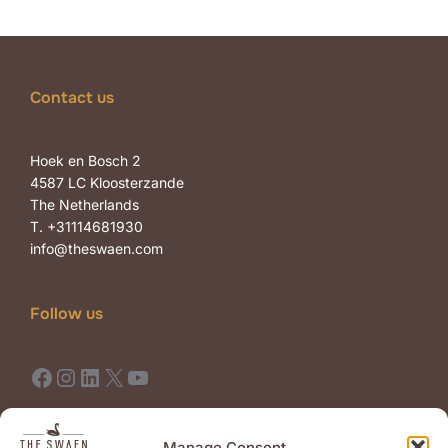
Contact us
Hoek en Bosch 2
4587 LC Kloosterzande
The Netherlands
T. +31114681930
info@theswaen.com
Follow us
Facebook
Instagram
LinkedIn
X
YouTube
Terms of Use
Terms of Sale
Manage Consent