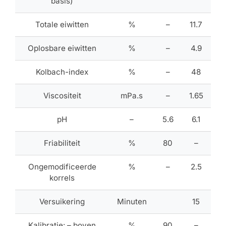
basis)
Totale eiwitten
%
–
11.7
Oplosbare eiwitten
%
–
4.9
Kolbach-index
%
–
48
Viscositeit
mPa.s
–
1.65
pH
–
5.6
6.1
Friabiliteit
%
80
–
Ongemodificeerde
%
–
2.5
korrels
Versuikering
Minuten
15
Kalibratie: – boven
%
90
–