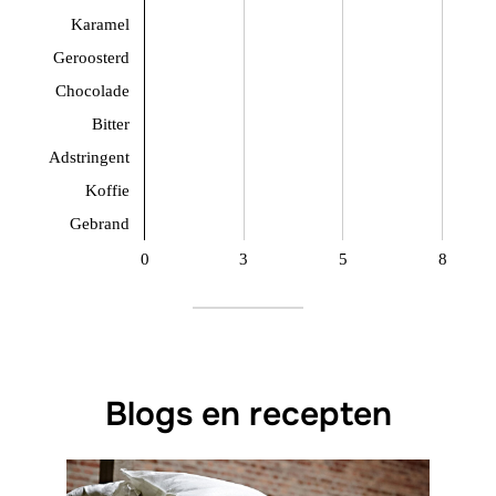
Karamel
Geroosterd
Chocolade
Bitter
Adstringent
Koffie
Gebrand
0
3
5
8
Blogs en recepten