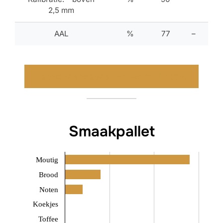
2,5 mm
AAL
%
77
–
Typische analyse downloaden (Engels)
Smaakpallet
Moutig
Brood
Noten
Koekjes
Toffee