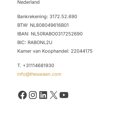
Nederland
Bankrekening: 3172.52.690
BTW: NL808049616B01
IBAN: NL50RABO0317252690
BIC: RABONL2U
Kamer van Koophandel: 22044175
T. +31114681930
info@theswaen.com
Facebook
Instagram
LinkedIn
X
YouTube