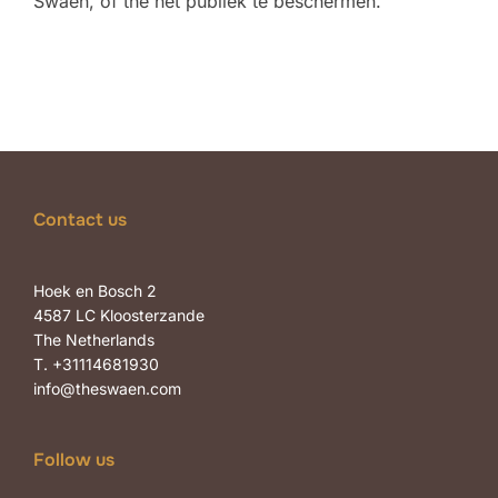
Swaen, of the het publiek te beschermen.
Contact us
Hoek en Bosch 2
4587 LC Kloosterzande
The Netherlands
T. +31114681930
info@theswaen.com
Follow us