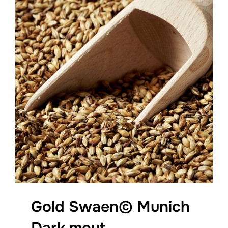
Gold Swaen© Munich
Dark mout