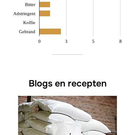
Bitter
Adstringent
Koffie
Gebrand
0
3
5
8
Blogs en recepten