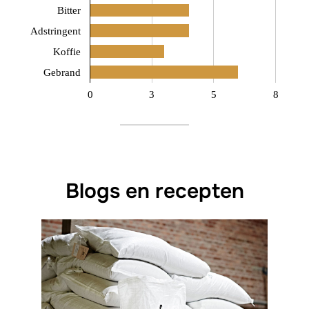
Bitter
Adstringent
Koffie
Gebrand
0
3
5
8
Blogs en recepten