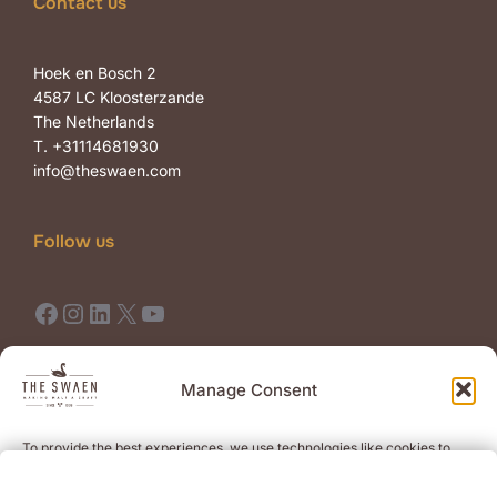
Contact us
Hoek en Bosch 2
4587 LC Kloosterzande
The Netherlands
T. +31114681930
info@theswaen.com
Follow us
Facebook
Instagram
LinkedIn
X
YouTube
Terms of Use
Terms of Sale
Manage Consent
To provide the best experiences, we use technologies like cookies to
Newsletter
store and/or access device information. Consenting to these
technologies will allow us to process data such as browsing behavior or