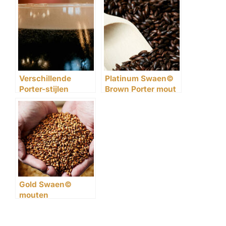
Verschillende
Platinum Swaen©
Porter-stijlen
Brown Porter mout
Gold Swaen©
mouten