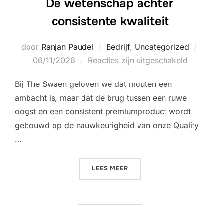
De wetenschap achter
consistente kwaliteit
Gepla
door
Ranjan Paudel
Bedrijf
,
Uncategorized
op
06/11/2026
Reacties zijn uitgeschakeld
Bij The Swaen geloven we dat mouten een
ambacht is, maar dat de brug tussen een ruwe
oogst en een consistent premiumproduct wordt
gebouwd op de nauwkeurigheid van onze Quality
…
“DE WETENSCHAP ACHTER 
LEES MEER