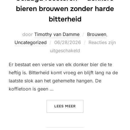
bieren brouwen zonder harde
bitterheid
door
Timothy van Damme
Brouwen
,
Geplaatst
Uncategorized
06/28/2026
Reacties zijn
op
uitgeschakeld
Er bestaat een versie van elk donker bier die te
heftig is. Bitterheid komt vroeg en blijft lang na de
laatste slok aan het gehemelte hangen. De
koffietoon is geen …
“GELAAGD ROOSTEREN — D
LEES MEER