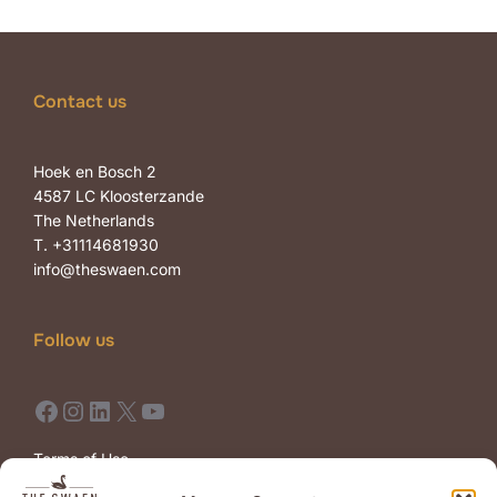
Contact us
Hoek en Bosch 2
4587 LC Kloosterzande
The Netherlands
T. +31114681930
info@theswaen.com
Follow us
Facebook
Instagram
LinkedIn
X
YouTube
Terms of Use
Terms of Sale