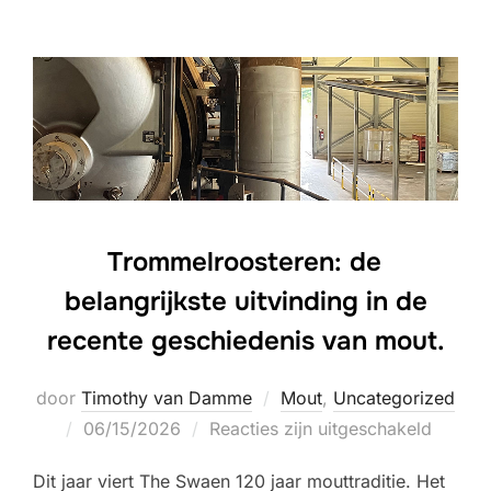
Trommelroosteren: de
belangrijkste uitvinding in de
recente geschiedenis van mout.
door
Timothy van Damme
Mout
,
Uncategorized
Geplaatst
06/15/2026
Reacties zijn uitgeschakeld
op
Dit jaar viert The Swaen 120 jaar mouttraditie. Het