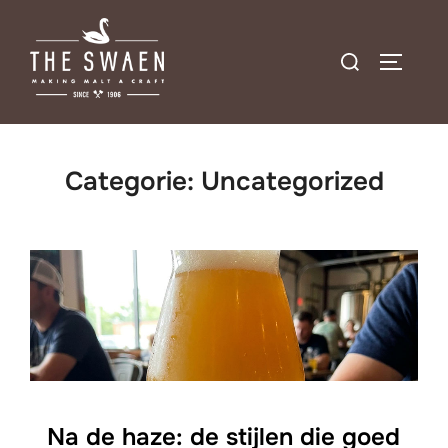
Ga
naar
Zoek
TOGGLE
de
naar:
inhoud
Categorie:
Uncategorized
Na de haze: de stijlen die goed