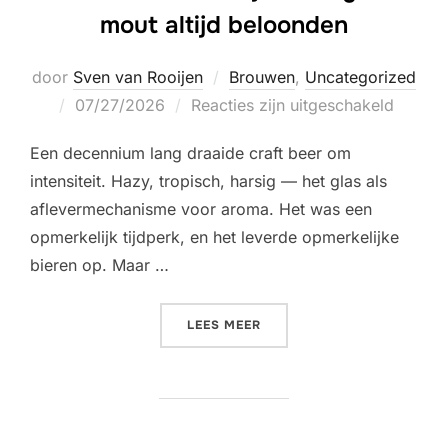
mout altijd beloonden
door
Sven van Rooijen
Brouwen
,
Uncategorized
Geplaatst
07/27/2026
Reacties zijn uitgeschakeld
op
Een decennium lang draaide craft beer om
intensiteit. Hazy, tropisch, harsig — het glas als
aflevermechanisme voor aroma. Het was een
opmerkelijk tijdperk, en het leverde opmerkelijke
bieren op. Maar …
“NA DE HAZE: DE STIJLEN
LEES MEER