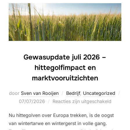
Gewasupdate juli 2026 –
hittegolf­impact en
marktvooruitzichten
door
Sven van Rooijen
Bedrijf
,
Uncategorized
Geplaatst
07/07/2026
Reacties zijn uitgeschakeld
op
Nu hittegolven over Europa trekken, is de oogst
van wintertarwe en wintergerst in volle gang.