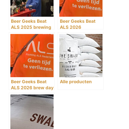
Beer Geeks Beat
Beer Geeks Beat
ALS 2025 brewing
ALS 2026
day
brouwdag – Samen
brouwen, samen
strijden
Beer Geeks Beat
Alle producten
ALS 2026 brew day
– Brewing together,
fighting together