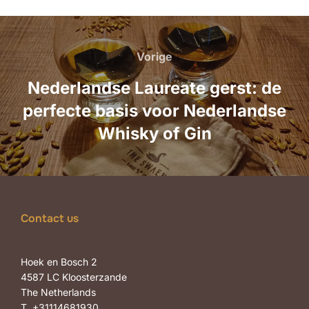
Bericht
navigatie
Vorige
Vorige
Nederlandse Laureate gerst: de
perfecte basis voor Nederlandse
Whisky of Gin
Contact us
Hoek en Bosch 2
4587 LC Kloosterzande
The Netherlands
T. +31114681930