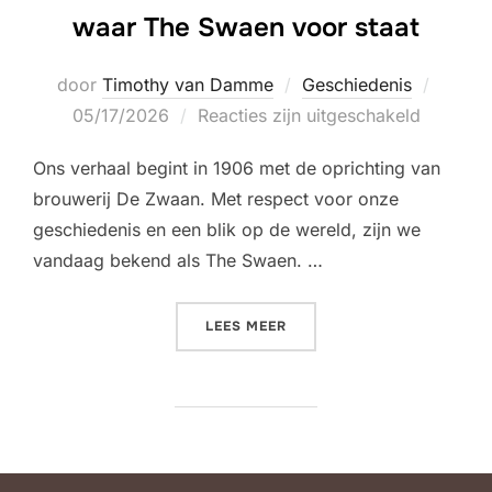
waar The Swaen voor staat
Geplaa
door
Timothy van Damme
Geschiedenis
op
05/17/2026
Reacties zijn uitgeschakeld
Ons verhaal begint in 1906 met de oprichting van
brouwerij De Zwaan. Met respect voor onze
geschiedenis en een blik op de wereld, zijn we
vandaag bekend als The Swaen. …
“HET VERHAAL ACHTER ON
LEES MEER