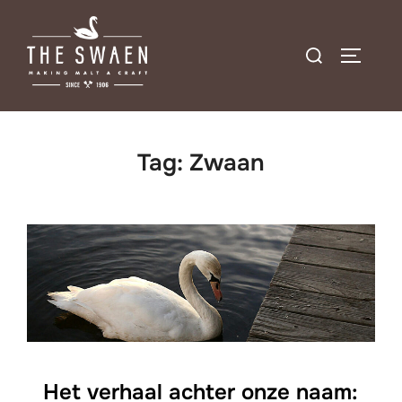
Ga
naar
Zoek
TOGGLE
de
naar:
inhoud
Tag:
Zwaan
Het verhaal achter onze naam: