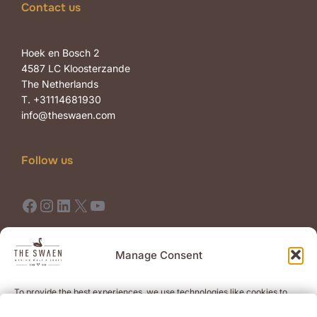
Contact us
Hoek en Bosch 2
4587 LC Kloosterzande
The Netherlands
T. +31114681930
info@theswaen.com
Follow us
Facebook
Instagram
LinkedIn
X
YouTube
Terms of Use
Terms of Sale
Manage Consent
To provide the best experiences, we use technologies like cookies to
Newsletter
store and/or access device information. Consenting to these