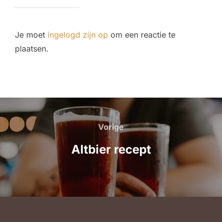
Je moet
ingelogd zijn op
om een reactie te
plaatsen.
Bericht
navigatie
Vorige
Vorige
Altbier recept