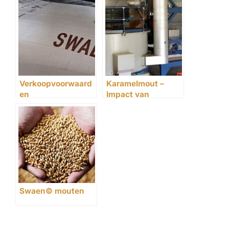
Verkoopvoorwaard
Karamelmout –
en
Impact van
roostertechnieken
op de smaak
Swaen© mouten