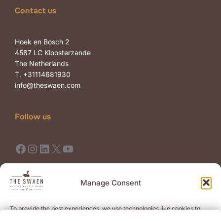
Contact us
Hoek en Bosch 2
4587 LC Kloosterzande
The Netherlands
T. +31114681930
info@theswaen.com
Follow us
Facebook
Instagram
LinkedIn
X
YouTube
Terms of Use
Terms of Sale
Manage Consent
To provide the best experiences, we use technologies like cookies to
Newsletter
store and/or access device information. Consenting to these