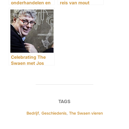
onderhandelen en
reis van mout
broederschap: het
leven bij brouwerij
De Zwaan in 1906
Celebrating The
Swaen met Jos
Haeck
TAGS
Bedrijf
,
Geschiedenis
,
The Swaen vieren