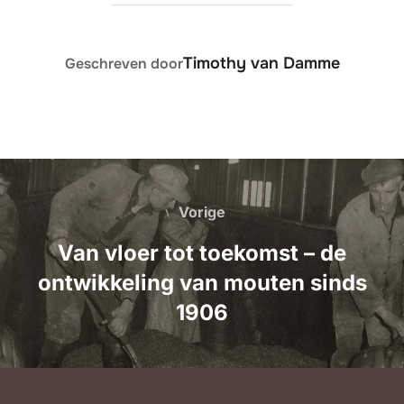
BERICHTAUTEUR
Timothy van Damme
Geschreven door
Bericht
navigatie
Vorige
Vorige
Van vloer tot toekomst – de
ontwikkeling van mouten sinds
1906