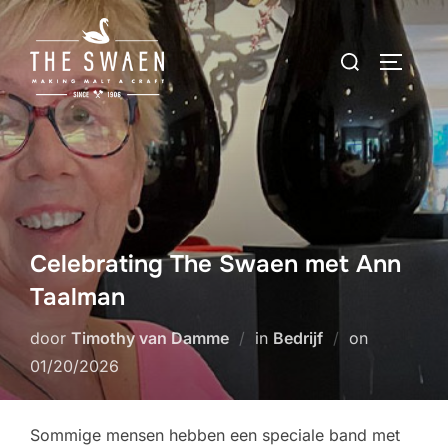
Ga
naar
Zoek
TOGGLE
de
naar:
inhoud
Celebrating The Swaen met Ann
Taalman
Geplaatst
door
Timothy van Damme
in
Bedrijf
on
op
01/20/2026
Sommige mensen hebben een speciale band met