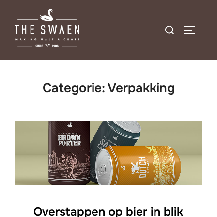
Ga
naar
Zoek
TOGGLE
de
naar:
inhoud
Categorie:
Verpakking
Overstappen op bier in blik