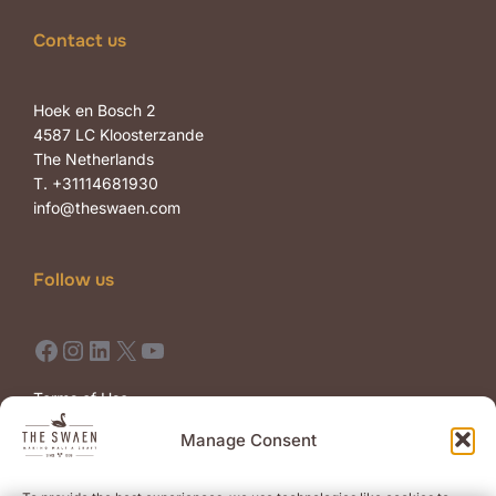
Contact us
Hoek en Bosch 2
4587 LC Kloosterzande
The Netherlands
T. +31114681930
info@theswaen.com
Follow us
Facebook
Instagram
LinkedIn
X
YouTube
Terms of Use
Terms of Sale
Manage Consent
Newsletter