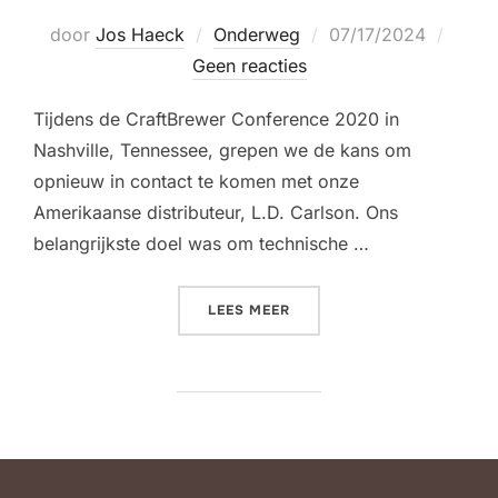
Geplaatst
door
Jos Haeck
Onderweg
07/17/2024
op
Geen reacties
Tijdens de CraftBrewer Conference 2020 in
Nashville, Tennessee, grepen we de kans om
opnieuw in contact te komen met onze
Amerikaanse distributeur, L.D. Carlson. Ons
belangrijkste doel was om technische …
“ONDERWEG – VERENIGDE 
LEES MEER